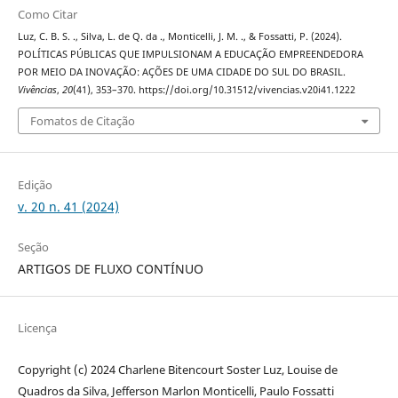
Como Citar
Luz, C. B. S. ., Silva, L. de Q. da ., Monticelli, J. M. ., & Fossatti, P. (2024).
POLÍTICAS PÚBLICAS QUE IMPULSIONAM A EDUCAÇÃO EMPREENDEDORA
POR MEIO DA INOVAÇÃO: AÇÕES DE UMA CIDADE DO SUL DO BRASIL.
Vivências
,
20
(41), 353–370. https://doi.org/10.31512/vivencias.v20i41.1222
Fomatos de Citação
Edição
v. 20 n. 41 (2024)
Seção
ARTIGOS DE FLUXO CONTÍNUO
Licença
Copyright (c) 2024 Charlene Bitencourt Soster Luz, Louise de
Quadros da Silva, Jefferson Marlon Monticelli, Paulo Fossatti