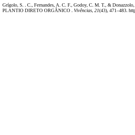
Grígolo, S. . C., Fernandes, A. C. F., Godoy, C. M. T., & Donaz
PLANTIO DIRETO ORGÂNICO .
Vivências
,
21
(43), 471–483. htt