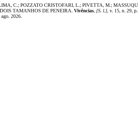
LIMA, C.; POZZATO CRISTOFARI, L.; PIVETTA, M.; MASSU
 DOIS TAMANHOS DE PENEIRA.
Vivências
,
[S. l.]
, v. 15, n. 29,
9 ago. 2026.