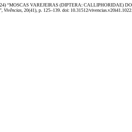
 J. O. de A. (2024) “MOSCAS VAREJEIRAS (DIPTERA: CALLIPH
”,
Vivências
, 20(41), p. 125–139. doi: 10.31512/vivencias.v20i41.1022