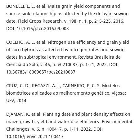
BONELLI, L. E. et al. Maize grain yield components and
source-sink relationship as affected by the delay in sowing
date. Field Crops Research, v. 198, n. 1, p. 215-225, 2016.
DOI: 10.1016/j.fcr.2016.09.003
COELHO, A. E. et al. Nitrogen use efficiency and grain yield
of corn hybrids as affected by nitrogen rates and sowing
dates in subtropical environment. Revista Brasileira de
Ciência do Solo, v. 46, n. e0210087, p. 1-21, 2022. DOI:
10.36783/18069657rbcs20210087
CRUZ, C. D.; REGAZZI, A. J.; CARNEIRO, P. C. S. Modelos
biométricos aplicados ao melhoramento genético. Viçosa:
UFV, 2014.
DJAMAN, K. et al. Planting date and plant density effects on
maize growth, yield and water use efficiency. Environmental
Challenges, v. 6, n. 100417, p. 1-11, 2022. DOI:
10.1016/j.envc.2021.100417