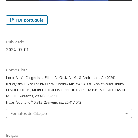
PDF português
Publicado
2024-07-01
Como Citar
Loro, M. V., Cargnelutti Filho, A., Ortiz, V. M., & Andretta, J. A. (2024).
RELAÇÕES LINEARES ENTRE VARIÁVEIS METEOROLÓGICAS E CARACTERES
FENOLÓGICOS, MORFOLÓGICOS E PRODUTIVOS EM BASES GENÉTICAS DE
MILHO.
Vivências
,
20
(41), 95–111.
https://doi.org/10.31512/vivencias.v20i41.1042
Fomatos de Citação
Edição