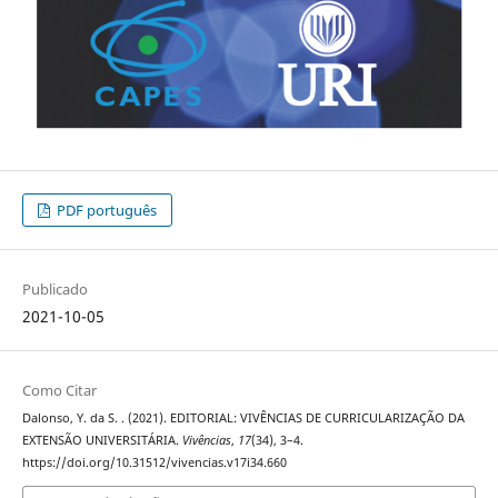
PDF português
Publicado
2021-10-05
Como Citar
Dalonso, Y. da S. . (2021). EDITORIAL: VIVÊNCIAS DE CURRICULARIZAÇÃO DA
EXTENSÃO UNIVERSITÁRIA.
Vivências
,
17
(34), 3–4.
https://doi.org/10.31512/vivencias.v17i34.660